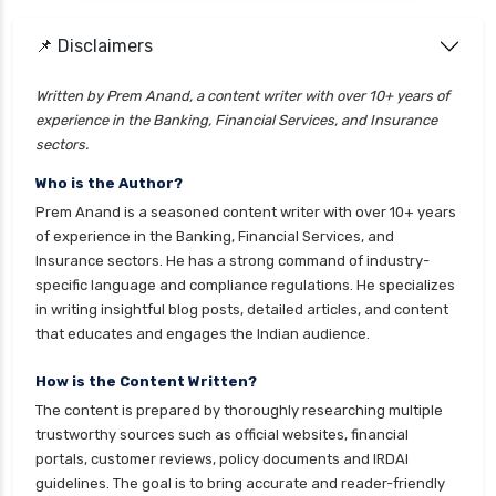
personal loan for ca
📌 Disclaimers
personal loan for defence personnel
personal loan for doctors
Written by Prem Anand, a content writer with over 10+ years of
experience in the Banking, Financial Services, and Insurance
personal loan for home renovation
sectors.
personal loan for it professionals
Who is the Author?
personal loan for marriage
Prem Anand is a seasoned content writer with over 10+ years
personal loan for nri
of experience in the Banking, Financial Services, and
Insurance sectors. He has a strong command of industry-
personal loan for pensioners
specific language and compliance regulations. He specializes
personal loan for salaried individuals
in writing insightful blog posts, detailed articles, and content
that educates and engages the Indian audience.
personal loan for self employed
personal loan for women
How is the Content Written?
The content is prepared by thoroughly researching multiple
personal loan in 10 minutes
trustworthy sources such as official websites, financial
personal loan in andhra pradesh
portals, customer reviews, policy documents and IRDAI
guidelines. The goal is to bring accurate and reader-friendly
personal loan in bangalore