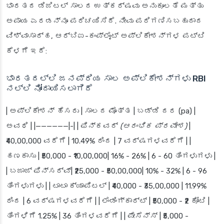
ಭಾರತದ ಡಿಜಿಟಲ್ ಸಾಲದ ಉತ್ಕರ್ಷವು ಅನುಕೂಲತೆ ಮತ್ತು
ಅಪಾಯ ಎರಡನ್ನೂ ಪರಿಚಯಿಸಿದೆ. ನೀವು ಪರಿಗಣಿಸಬಹುದಾದ
ವಿಶ್ವಾಸಾರ್ಹ, ಆರ್‌ಬಿಐ-ಕಂಪ್ಲೈಂಟ್ ಅಪ್ಲಿಕೇಶನ್‌ಗಳ ಪಟ್ಟಿ
ಕೆಳಗೆ ಇದೆ:
ಭಾರತದಲ್ಲಿ ಜನಪ್ರಿಯ ಸಾಲ ಅಪ್ಲಿಕೇಶನ್‌ಗಳು RBI
ನಲ್ಲಿ ನೋಂದಾಯಿಸಲಾಗಿದೆ
| ಅಪ್ಲಿಕೇಶನ್ ಹೆಸರು | ಸಾಲದ ಮೊತ್ತ | ಬಡ್ಡಿ ದರ (pa) |
ಅವಧಿ | |——————|-| |
ಫಿನ್‌ಕವರ್
(ಆರಂಭಿಕ ಪ್ರವೇಶ)
|
₹40,00,000 ವರೆಗೆ | 10.49% ರಿಂದ | 7 ವರ್ಷಗಳವರೆಗೆ | |
ಹಣಕಾಸು
| ₹50,000 - ₹10,00,000| 16% - 26% | 6 - 60 ತಿಂಗಳುಗಳು |
|
ಬಜಾಜ್ ಫಿನ್‌ಸರ್ವ್
| ₹25,000 - ₹50,00,000| 10% - 32% | 6 - 96
ತಿಂಗಳುಗಳು | |
ಟಾಟಾ ಕ್ಯಾಪಿಟಲ್
| ₹40,000 - ₹35,00,000 | 11.99%
ರಿಂದ | 6 ವರ್ಷಗಳವರೆಗೆ | |
ಲೆಂಡಿಂಗ್‌ಕಾರ್ಟ್
| ₹50,000 - ₹2 ಕೋಟಿ |
ತಿಂಗಳಿಗೆ 1.25% | 36 ತಿಂಗಳವರೆಗೆ | |
ಪೇಸೆನ್ಸ್
| ₹5,000 -