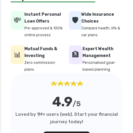
personal loan in tirunelveli
personal loan in trichy
Instant Personal
Wide Insurance
💸
🛡️
personal loan in uttar pradesh
Loan Offers
Choices
Pre-approved & 100%
Compare health, life &
personal loan interest rates
online process
car plans
personal loan with low salary
Mutual Funds &
Expert Wealth
personal loans for medical emergency
📊
🏦
Investing
Management
sbi personal loan interest rates
Zero commission
Personalised goal-
plans
based planning
top 10 Personal loan apps
★★★★★
what is a personal loan
4.9
/5
Loved by 1M+ users (web). Start your financial
journey today!