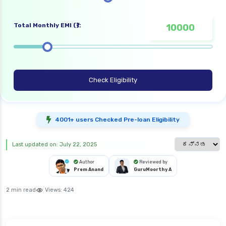
Total Monthly EMI (₹):
Check Eligibility
4001+ users Checked Pre-loan Eligibility
Select languag
Last updated on: July 22, 2025
Author
Reviewed by
Prem Anand
GuruMoorthy A
2 min read
Views:
424