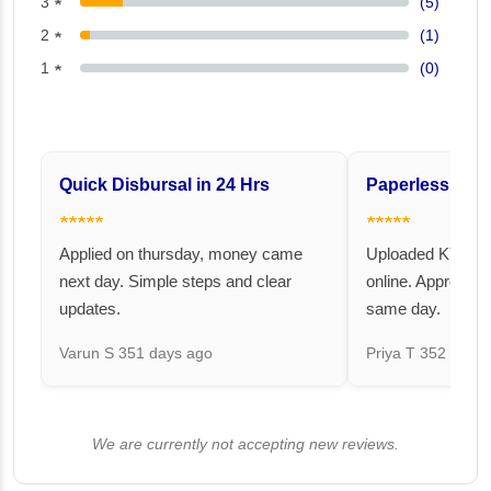
3 ★
(5)
2 ★
(1)
1 ★
(0)
Quick Disbursal in 24 Hrs
Paperless and 
★★★★★
★★★★★
Applied on thursday, money came
Uploaded KYC an
next day. Simple steps and clear
online. Approval 
updates.
same day.
Varun S
351 days ago
Priya T
352 days 
We are currently not accepting new reviews.