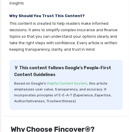
insights.
personal loan in chennai
Why Should You Trust This Content?
personal loan in cochin
This content is created to help readers make informed
personal loan in coimbatore
decisions. It aims to simplify complex insurance and finance
personal loan in delhi
topics so that you can understand your options clearly and
take the right steps with confidence. Every article is written
personal loan in hyderabad
keeping transparency, clarity, and trust in mind.
personal loan in karnataka
personal loan in kerala
🏅 This content follows Google's People-First
Content Guidelines
personal loan in lucknow
Based on Google's
Helpful Content System
, this article
personal loan in madurai
emphasizes user value, transparency, and accuracy. It
personal loan in maharashtra
incorporates principles of E-E-A-T (Experience, Expertise,
Authoritativeness, Trustworthiness).
personal loan in mumbai
personal loan in tamilnadu
personal loan in telangana
Why Choose Fincover®?