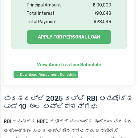
Principal Amount
₹5,00,000
Total Interest
₹198,048
Total Payment
₹698,048
APPLY FOR PERSONAL LOAN
⭳ Download Repayment Schedule
ಭಾರತದಲ್ಲಿ 2025 ರಲ್ಲಿ RBI ಅನುಮೋದಿತ
ಟಾಪ್ 10 ಸಾಲ ಅಪ್ಲಿಕೇಶನ್‌ಗಳು
RBI ಅನುಮೋದಿತ NBFC ಗಳೊಂದಿಗೆ ಪಾಲುದಾರಿಕೆ ಹೊಂದಿರುವ ಭಾರತದ
ಅತ್ಯುತ್ತಮ ಸಾಲದ ಅಪ್ಲಿಕೇಶನ್‌ಗಳನ್ನು ಅನ್ವೇಷಿಸಿ,