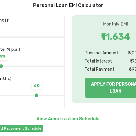
Personal Loan EMI Calculator
 (₹)
Monthly EMI
₹11,634
te (% p.a.)
Principal Amount
₹5,
14%
Total Interest
₹19
Total Payment
₹69
nths)
APPLY FOR PERSON
60
LOAN
d Repayment Schedule