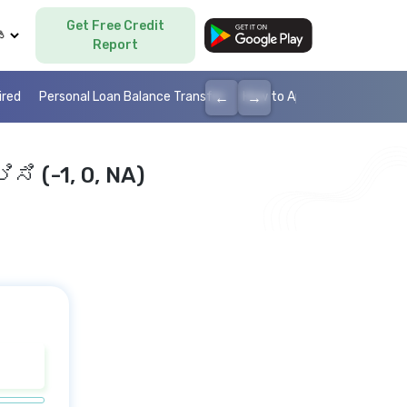
Get Free Credit
Language
Report
←
→
ired
Personal Loan Balance Transfer
How to Apply Personal Loan
ಿ (-1, 0, NA)