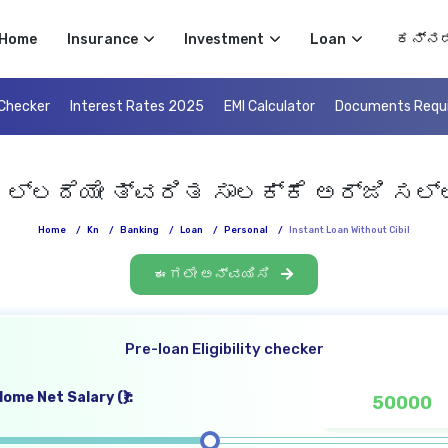
Select 
Home
Insurance
Investment
Loan
 Checker
Interest Rates 2025
EMI Calculator
Documents Requ
 ಇಲ್ಲದೆಯೇ ತ್ವರಿತ ಸಾಲಕ್ಕೆ ಅರ್ಜಿ ಸಲ್ಲಿಸ
Home
/
Kn
/
Banking
/
Loan
/
Personal
/
Instant Loan Without Cibil
ಈಗಲೇ ಅನ್ವಯಿಸಿ
Pre-loan Eligibility checker
ome Net Salary (₹):