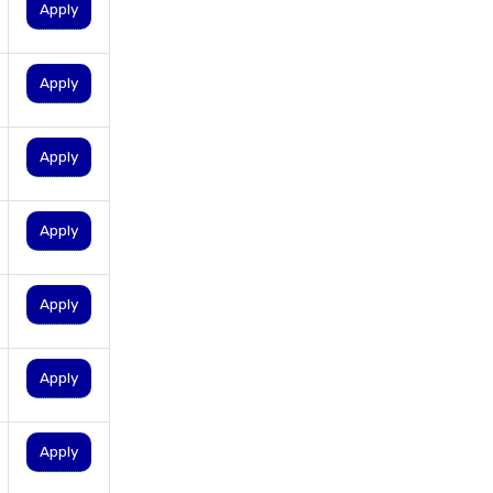
personal loan for nri
Apply
personal loan for pensioners
personal loan for salaried
Apply
individuals
personal loan for self
Apply
employed
personal loan for women
Apply
personal loan in 10 minutes
personal loan in andhra
pradesh
Apply
personal loan in bangalore
personal loan in chennai
Apply
personal loan in cochin
personal loan in coimbatore
Apply
personal loan in delhi