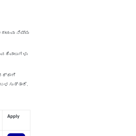
personal loan eligibility
shriram
personal loan eligibility tata
capital
ಆದಾಯವು ನಿಮ್ಮ
personal loan eligibility yes
bank
 ವಹಿವಾಟುಗಳು
personal loan for ca
personal loan for defence
personnel
ನಕ್ಕಾಗಿ
 ಬಳಸುತ್ತಾರೆ.
personal loan for doctors
personal loan for home
renovation
personal loan for it
Apply
professionals
personal loan for marriage