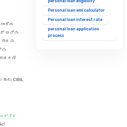
personal loan eligibility
Personal loan emi calculator
Personal loan interest rate
-ಅಂಕಿಯ
personal loan application
ೋರ್ ಅನ್ನು
process
ಲಗಾರನು
personal loan eligibility axis
್ನು
personal loan eligibility
ಿರಾಕರಣೆ
cholamandalam finance
personal loan eligibility hdfc
ುದು. CIBIL
personal loan eligibility icici
personal loan eligibility idfc
personal loan eligibility incred
personal loan eligibility
indusind bank
ೈಯಕ್ತಿಕ
personal loan eligibility kotak
ೇಲೆ