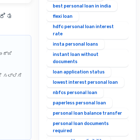
best personal loan in india
ವರಿತ
flexi loan
hdfc personal loan interest
rate
insta personal loans
ಅರ್ಜಿ
instant loan without
documents
loan application status
ಿ ಸಲ್ಲಿಸಿ
lowest interest personal loan
nbfcs personal loan
paperless personal loan
personal loan balance transfer
personal loan documents
required