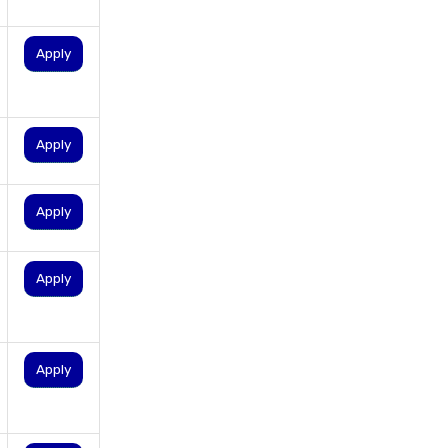
personal loan in hyderabad
Apply
personal loan in karnataka
personal loan in kerala
personal loan in lucknow
Apply
personal loan in madurai
personal loan in maharashtra
Apply
personal loan in mumbai
personal loan in tamilnadu
Apply
personal loan in telangana
personal loan in tirunelveli
personal loan in trichy
Apply
personal loan in uttar pradesh
personal loan interest rates