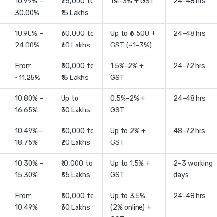
10.99% –
₹25,000 to
1%–3% + GST
24–48 hrs
30.00%
₹15 Lakhs
10.90% –
₹50,000 to
Up to ₹6,500 +
24–48 hrs
24.00%
₹40 Lakhs
GST (~1–3%)
From
₹50,000 to
1.5%–2% +
24–72 hrs
~11.25%
₹15 Lakhs
GST
10.80% –
Up to
0.5%–2% +
24–48 hrs
16.65%
₹50 Lakhs
GST
10.49% –
₹30,000 to
Up to 2% +
48–72 hrs
18.75%
₹20 Lakhs
GST
10.30% –
₹10,000 to
Up to 1.5% +
2–3 working
15.30%
₹35 Lakhs
GST
days
From
₹30,000 to
Up to 3.5%
24–48 hrs
10.49%
₹50 Lakhs
(2% online) +