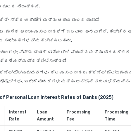
ವ ಮೂಲಕ ನೀಡುತ್ತವೆ:
ಥಿತಿ
: ಸ್ಥಿರ ಉದ್ಯೋಗ ಮತ್ತು ಆದಾಯ ಮೂಲದ ಪುರಾವೆ.
್ಟ
: ಮಾಸಿಕ ಆದಾಯವು ಸಾಲದಾತರಿಗೆ ಬಲವಾದ ಅಂಶವಾಗಿದೆ. ಹೆಚ್ಚಿನ 
 ಸಾಧ್ಯತೆಗಳನ್ನು ಹೆಚ್ಚಿಸಬಹುದು.
ಿವಾಟುಗಳು
: ನಿಮ್ಮ ಬ್ಯಾಂಕ್ ಖಾತೆಯಲ್ಲಿ ನಿಯಮಿತ ಮತ್ತು ಪಾರದರ್ಶಕ
ಥಿರತೆಯನ್ನು ಪ್ರತಿಬಿಂಬಿಸುತ್ತವೆ.
ರೆಡಿಟ್ ಮೌಲ್ಯಮಾಪನಗಳು
: ಕೆಲವು ಸಾಲದಾತರು ಕ್ರೆಡಿಟ್ ಮೌಲ್ಯಮಾಪ
್ರೊಫೈಲ್‌ಗಳು, ಖರೀದಿ ಮಾದರಿಗಳು ಮತ್ತು ಆನ್‌ಲೈನ್ ನಡವಳಿಕೆಯನ್ನು
of Personal Loan Interest Rates of Banks (2025)
Interest
Loan
Processing
Processing
Rate
Amount
Fee
Time