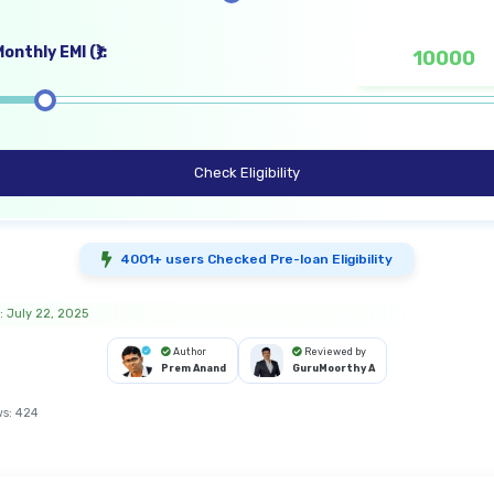
onthly EMI (₹):
Check Eligibility
4001+ users Checked Pre-loan Eligibility
: July 22, 2025
Author
Reviewed by
Prem Anand
GuruMoorthy A
ws:
424