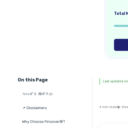
Total M
On this Page
Last updated on
ಸಂಬಂಧಿತ ಕೊಂಡಿಗಳು
4 min read
Vie
📌 Disclaimers
Why Choose Fincover®?