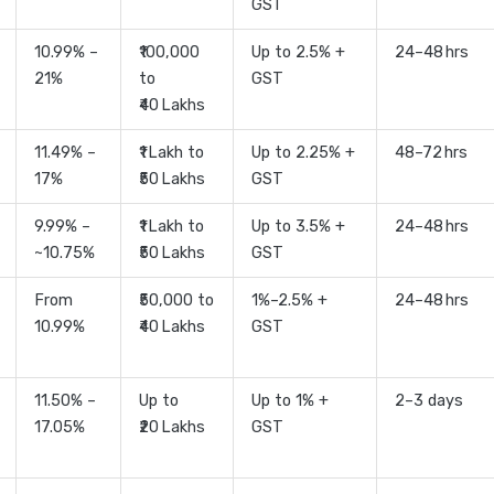
GST
10.99% –
₹100,000
Up to 2.5% +
24–48 hrs
21%
to
GST
₹40 Lakhs
11.49% –
₹1 Lakh to
Up to 2.25% +
48–72 hrs
17%
₹50 Lakhs
GST
9.99% –
₹1 Lakh to
Up to 3.5% +
24–48 hrs
~10.75%
₹50 Lakhs
GST
From
₹50,000 to
1%–2.5% +
24–48 hrs
10.99%
₹40 Lakhs
GST
11.50% –
Up to
Up to 1% +
2–3 days
17.05%
₹20 Lakhs
GST