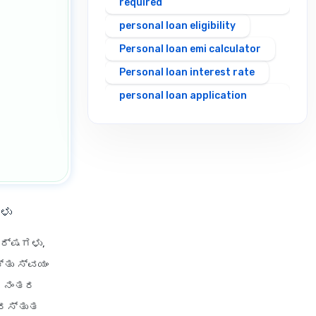
required
personal loan eligibility
Personal loan emi calculator
Personal loan interest rate
personal loan application
process
personal loan eligibility axis
personal loan eligibility
cholamandalam finance
personal loan eligibility hdfc
ಳು
personal loan eligibility icici
ವರ್ಷಗಳು,
personal loan eligibility idfc
ತು ಸ್ವಯಂ
personal loan eligibility incred
ಗೆ ನಂತರ
personal loan eligibility kotak
್ರಸ್ತುತ
personal loan eligibility