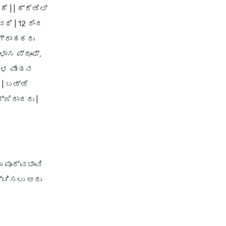
ೆ | |
ಕ್ರೆಡಿಟ್
shriram
ವಧಿ
| 12 ರಿಂದ
personal loan eligibility tata
 ಗ್ರಾಹಕರು
capital
ಿಳಾಸ ಪ್ರೂಫ್,
personal loan eligibility yes
bank
ಿಂಗಳ ವೇತನ
personal loan for ca
 |
ಬಡ್ಡಿ
್ಜಿದಾರರು
|
personal loan for defence
personnel
personal loan for doctors
personal loan for home
renovation
 ಪೂರ್ವಭಾವಿ
personal loan for it
್ಚಿಸಲು ಆರು
professionals
personal loan for marriage
personal loan for nri