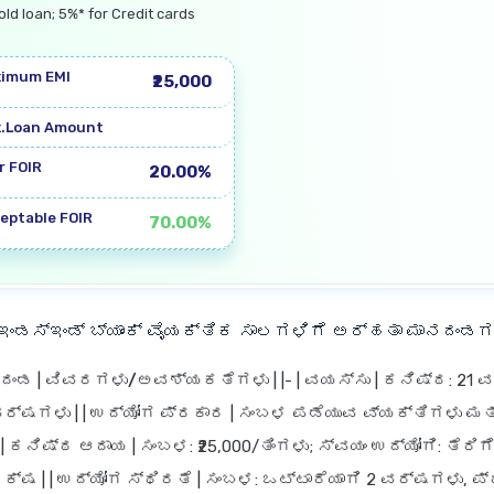
old loan; 5%* for Credit cards
imum EMI
₹25,000
.Loan Amount
r FOIR
20.00%
eptable FOIR
70.00%
ಇಂಡಸ್‌ಇಂಡ್ ಬ್ಯಾಂಕ್ ವೈಯಕ್ತಿಕ ಸಾಲಗಳಿಗೆ ಅರ್ಹತಾ ಮಾನದಂಡಗ
ನದಂಡ
|
ವಿವರಗಳು/ಅವಶ್ಯಕತೆಗಳು
| |- |
ವಯಸ್ಸು
| ಕನಿಷ್ಠ: 21 
ರ್ಷಗಳು | |
ಉದ್ಯೋಗ ಪ್ರಕಾರ
| ಸಂಬಳ ಪಡೆಯುವ ವ್ಯಕ್ತಿಗಳು ಮತ್
 |
ಕನಿಷ್ಠ ಆದಾಯ
| ಸಂಬಳ: ₹25,000/ತಿಂಗಳು; ಸ್ವಯಂ ಉದ್ಯೋಗಿ: ತೆರಿ
ಲಕ್ಷ | |
ಉದ್ಯೋಗ ಸ್ಥಿರತೆ
| ಸಂಬಳ: ಒಟ್ಟಾರೆಯಾಗಿ 2 ವರ್ಷಗಳು, ಪ