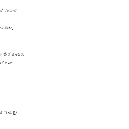
personal loan in hyderabad
personal loan in karnataka
್ಲಿ ಸಂಬಳ
personal loan in kerala
ಬಹುದು.
personal loan in lucknow
personal loan in madurai
personal loan in maharashtra
ಹೊಂದಿರುವುದು
personal loan in mumbai
್ಲಿರುವ
personal loan in tamilnadu
personal loan in telangana
personal loan in tirunelveli
personal loan in trichy
personal loan in uttar pradesh
ದರಗಳು
](/
personal loan interest rates
personal loan with low salary