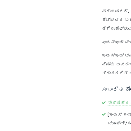
ಸಾಧ್ಯವಾದರೆ,
ಹೆಚ್ಚಳದ ಬಗ್
ತೆಗೆದುಕೊಳ್ಳ
ಇಂಡಸ್‌ಇಂಡ್ ಬ್ಯ
ಇಂಡಸ್ಇಂಡ್ ಬ್
ನಿಮ್ಮ ಅವಕಾಶ
ಗ್ರಾಹಕರಿಗೆ 
ಸಂಬಂಧಿತ ಕೊ
ಶೀರ್ಷಿಕೆರ
[ಇಂಡಸ್ ಇಂಡ
ಬ್ಯಾಂಕಿಂಗ