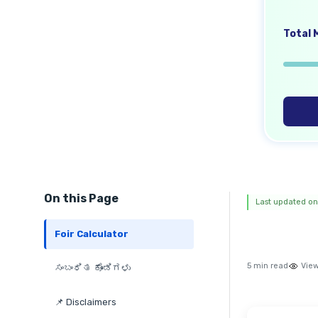
Total M
On this Page
Last updated on
Foir Calculator
5 min read
View
ಸಂಬಂಧಿತ ಕೊಂಡಿಗಳು
📌 Disclaimers