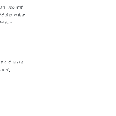
personal loan for pensioners
ಾಗಿ, ಸಾಲಕ್ಕೆ
personal loan for salaried
ರೆಡಿಟ್ ಸ್ಕೋರ್
individuals
್ಚಿಸಲು
personal loan for self
employed
personal loan for women
personal loan in 10 minutes
personal loan in andhra
 ಏಕೆಂದರೆ ಅವರ
pradesh
್ತದೆ.
personal loan in bangalore
personal loan in chennai
personal loan in cochin
personal loan in coimbatore
personal loan in delhi