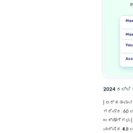
g
Max
Max
You
Acc
2024 ರಲ್ಲಿ 
|
ಅರ್ಹತಾ ಮಾ
ಗರಿಷ್ಠ: 60 ವ
ಉದ್ಯೋಗಿಗಳು |
ವಾರ್ಷಿಕ ₹4.8 