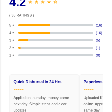
4.2
★ ★ ★ ★ ☆
( 38 RATINGS )
5 ★
(16)
4 ★
(16)
3 ★
(5)
2 ★
(1)
1 ★
(0)
Quick Disbursal in 24 Hrs
Paperless and 
★★★★★
★★★★★
Applied on thursday, money came
Uploaded KYC an
next day. Simple steps and clear
online. Approval 
updates.
same day.