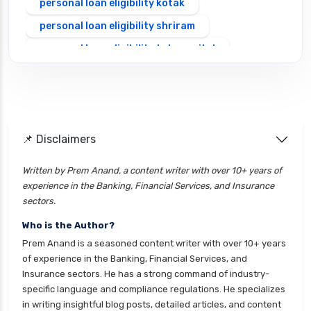
personal loan eligibility kotak
personal loan eligibility shriram
personal loan eligibility tata capital
personal loan eligibility yes bank
personal loan for ca
personal loan for defence personnel
📌 Disclaimers
personal loan for doctors
personal loan for home renovation
Written by Prem Anand, a content writer with over 10+ years of
experience in the Banking, Financial Services, and Insurance
personal loan for it professionals
sectors.
personal loan for marriage
Who is the Author?
personal loan for nri
Prem Anand is a seasoned content writer with over 10+ years
personal loan for pensioners
of experience in the Banking, Financial Services, and
Insurance sectors. He has a strong command of industry-
personal loan for salaried individuals
specific language and compliance regulations. He specializes
personal loan for self employed
in writing insightful blog posts, detailed articles, and content