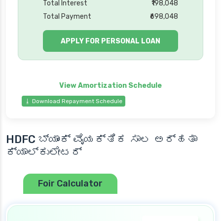
Total Interest
₹198,048
Total Payment
₹698,048
APPLY FOR PERSONAL LOAN
⭳ Download Repayment Schedule
HDFC ಬ್ಯಾಂಕ್ ವೈಯಕ್ತಿಕ ಸಾಲ ಅರ್ಹತಾ
ಕ್ಯಾಲ್ಕುಲೇಟರ್
Foir Calculator