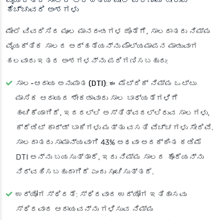
ವೈಯಕ್ತಿಕ ಸಾಲದ ಅರ್ಹತೆಯ ಮೇಲೆ ಪರಿಣಾಮ ಬೀರುವ
ಹೆಚ್ಚುವರಿ ಅಂಶಗಳು
ಮೇಲೆ ವಿವರಿಸಿದ ಮೂಲ ಮಾನದಂಡಗಳ ಜೊತೆಗೆ, ಸಾಲದಾತರು ನಿಮ್ಮ
ವೈಯಕ್ತಿಕ ಸಾಲದ ಅರ್ಹತೆಯನ್ನು ಮೌಲ್ಯಮಾಪನ ಮಾಡುವಾಗ
ಹಲವಾರು ಇತರ ಅಂಶಗಳನ್ನು ಪರಿಗಣಿಸಬಹುದು:
ಸಾಲ-ಆದಾಯ ಅನುಪಾತ (DTI)
: ಈ ಮೆಟ್ರಿಕ್ ನಿಮ್ಮ ಒಟ್ಟು
ಮಾಸಿಕ ಆದಾಯದ ಶೇಕಡಾವಾರು ಸಾಲ ಬಾಧ್ಯತೆಗಳಿಗೆ
ಹಂಚಿಕೆಯಾಗಿದೆ, ಇದರಲ್ಲಿ ಅಸ್ತಿತ್ವದಲ್ಲಿರುವ ಸಾಲಗಳು,
ಕ್ರೆಡಿಟ್ ಕಾರ್ಡ್ ಬಾಕಿಗಳು ಮತ್ತು ವಸತಿ ವೆಚ್ಚಗಳು ಸೇರಿವೆ.
ಸಾಲದಾತರು ಸಾಮಾನ್ಯವಾಗಿ 43% ಅಥವಾ ಅದಕ್ಕಿಂತ ಕಡಿಮೆ
DTI ಅನ್ನು ಬಯಸುತ್ತಾರೆ, ಇದು ನಿಮ್ಮ ಸಾಲದ ಹೊರೆಯನ್ನು
ನಿರ್ವಹಿಸಬಹುದಾಗಿದೆ ಎಂದು ಸೂಚಿಸುತ್ತದೆ.
ಉದ್ಯೋಗ ಸ್ಥಿರತೆ
: ಸ್ಥಿರವಾದ ಉದ್ಯೋಗ ಇತಿಹಾಸವು
ಸ್ಥಿರವಾದ ಆದಾಯವನ್ನು ಗಳಿಸುವ ನಿಮ್ಮ