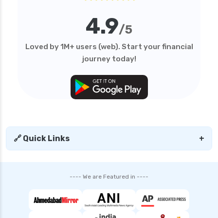
4.9
/5
Loved by 1M+ users (web). Start your financial
journey today!
🔗 Quick Links
+
---- We are Featured in ----