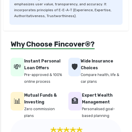
emphasizes user value, transparency, and accuracy. It
personal loan in mumbai
incorporates principles of E-E-A-T (Experience, Expertise,
Authoritativeness, Trustworthiness).
personal loan in tamilnadu
personal loan in telangana
personal loan in tirunelveli
Why Choose Fincover®?
personal loan in trichy
personal loan in uttar pradesh
Instant Personal
Wide Insurance
💸
🛡️
personal loan interest rates
Loan Offers
Choices
Pre-approved & 100%
Compare health, life &
personal loan with low salary
online process
car plans
personal loans for medical emergency
Mutual Funds &
Expert Wealth
sbi personal loan interest rates
📊
🏦
Investing
Management
top 10 Personal loan apps
Zero commission
Personalised goal-
plans
based planning
top10 rbi approved loan apps
★★★★★
what is a personal loan