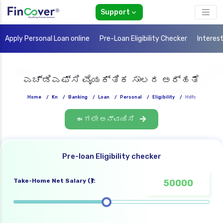
Support
Apply Personal Loan online
Pre-Loan Eligibility Checker
Interes
ಎಚ್‌ಡಿಎಫ್‌ಸಿ ವೈಯಕ್ತಿಕ ಸಾಲದ ಅರ್ಹತೆ
Home
/
Kn
/
Banking
/
Loan
/
Personal
/
Eligibility
/
Hdfc
ಈಗಲೇ ಅನ್ವಯಿಸಿ
Pre-loan Eligibility checker
Take-Home Net Salary (₹):