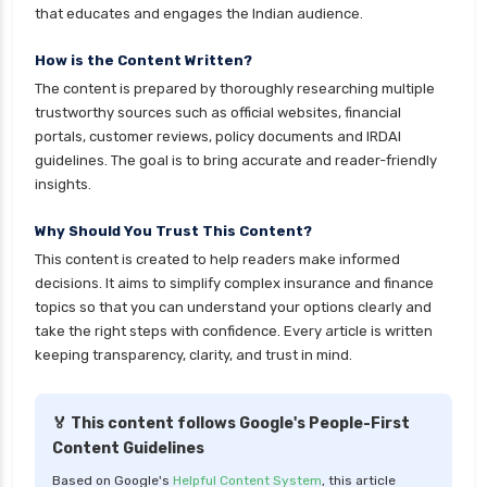
that educates and engages the Indian audience.
personal loan for women
personal loan in 10 minutes
How is the Content Written?
The content is prepared by thoroughly researching multiple
personal loan in andhra pradesh
trustworthy sources such as official websites, financial
personal loan in bangalore
portals, customer reviews, policy documents and IRDAI
guidelines. The goal is to bring accurate and reader-friendly
personal loan in chennai
insights.
personal loan in cochin
Why Should You Trust This Content?
personal loan in coimbatore
This content is created to help readers make informed
personal loan in delhi
decisions. It aims to simplify complex insurance and finance
personal loan in hyderabad
topics so that you can understand your options clearly and
take the right steps with confidence. Every article is written
personal loan in karnataka
keeping transparency, clarity, and trust in mind.
personal loan in kerala
personal loan in lucknow
🏅 This content follows Google's People-First
Content Guidelines
personal loan in madurai
Based on Google's
Helpful Content System
, this article
personal loan in maharashtra