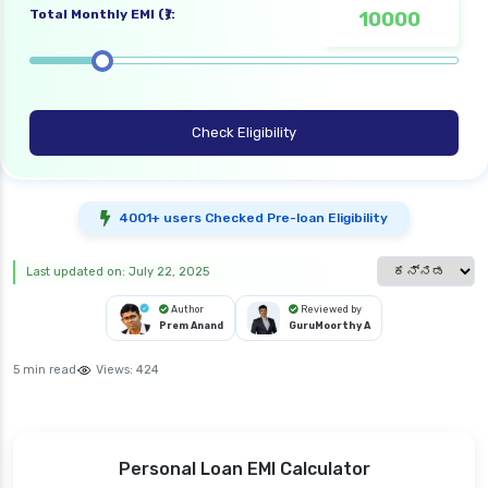
Total Monthly EMI (₹):
Check Eligibility
4001+ users Checked Pre-loan Eligibility
Select languag
Last updated on: July 22, 2025
Author
Reviewed by
Prem Anand
GuruMoorthy A
5 min read
Views:
424
Personal Loan EMI Calculator