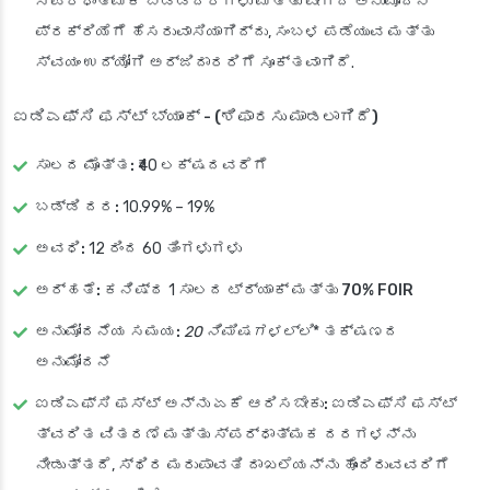
ಸ್ಪರ್ಧಾತ್ಮಕ ಬಡ್ಡಿದರಗಳು ಮತ್ತು ವೇಗದ ಅನುಮೋದನೆ
ಪ್ರಕ್ರಿಯೆಗೆ ಹೆಸರುವಾಸಿಯಾಗಿದ್ದು, ಸಂಬಳ ಪಡೆಯುವ ಮತ್ತು
ಸ್ವಯಂ ಉದ್ಯೋಗಿ ಅರ್ಜಿದಾರರಿಗೆ ಸೂಕ್ತವಾಗಿದೆ.
ಐಡಿಎಫ್‌ಸಿ ಫಸ್ಟ್ ಬ್ಯಾಂಕ್ - (ಶಿಫಾರಸು ಮಾಡಲಾಗಿದೆ)
ಸಾಲದ ಮೊತ್ತ:
₹40 ಲಕ್ಷದವರೆಗೆ
ಬಡ್ಡಿ ದರ:
10.99% – 19%
ಅವಧಿ:
12 ರಿಂದ 60 ತಿಂಗಳುಗಳು
ಅರ್ಹತೆ:
ಕನಿಷ್ಠ 1 ಸಾಲದ ಟ್ರ್ಯಾಕ್ ಮತ್ತು
70% FOIR
ಅನುಮೋದನೆಯ ಸಮಯ:
20 ನಿಮಿಷಗಳಲ್ಲಿ
* ತಕ್ಷಣದ
ಅನುಮೋದನೆ
ಐಡಿಎಫ್‌ಸಿ ಫಸ್ಟ್ ಅನ್ನು ಏಕೆ ಆರಿಸಬೇಕು:
ಐಡಿಎಫ್‌ಸಿ ಫಸ್ಟ್
ತ್ವರಿತ ವಿತರಣೆ ಮತ್ತು ಸ್ಪರ್ಧಾತ್ಮಕ ದರಗಳನ್ನು
ನೀಡುತ್ತದೆ, ಸ್ಥಿರ ಮರುಪಾವತಿ ದಾಖಲೆಯನ್ನು ಹೊಂದಿರುವವರಿಗೆ