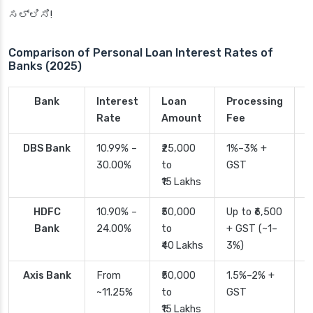
ಸಲ್ಲಿಸಿ!
Comparison of Personal Loan Interest Rates of
Banks (2025)
Bank
Interest
Loan
Processing
P
Rate
Amount
Fee
T
DBS Bank
10.99% –
₹25,000
1%–3% +
2
30.00%
to
GST
₹15 Lakhs
HDFC
10.90% –
₹50,000
Up to ₹6,500
2
Bank
24.00%
to
+ GST (~1–
₹40 Lakhs
3%)
Axis Bank
From
₹50,000
1.5%–2% +
2
~11.25%
to
GST
₹15 Lakhs