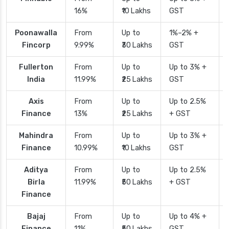
16%
₹10 Lakhs
GST
Poonawalla
From
Up to
1%–2% +
Fincorp
9.99%
₹30 Lakhs
GST
Fullerton
From
Up to
Up to 3% +
India
11.99%
₹25 Lakhs
GST
Axis
From
Up to
Up to 2.5%
Finance
13%
₹25 Lakhs
+ GST
Mahindra
From
Up to
Up to 3% +
Finance
10.99%
₹10 Lakhs
GST
Aditya
From
Up to
Up to 2.5%
Birla
11.99%
₹50 Lakhs
+ GST
Finance
Bajaj
From
Up to
Up to 4% +
Finance
11%
₹50 Lakhs
GST