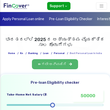
Support
Apply Personal Loan online
Pre-Loan Eligibility Checker
Interes
ಭಾರತದಲ್ಲಿ 2025 ರ ಅತ್ಯುತ್ತಮ ವೈಯಕ್ತಿಕ
ಸಾಲ ಕೊಡುಗೆಗಳು
Home
/
Kn
/
Banking
/
Loan
/
Personal
/
Best Personal Loan In India
ಈಗಲೇ ಅನ್ವಯಿಸಿ
Pre-loan Eligibility checker
Take-Home Net Salary (₹):