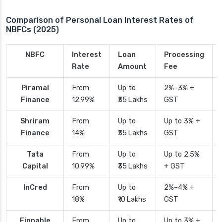
Comparison of Personal Loan Interest Rates of
NBFCs (2025)
NBFC
Interest
Loan
Processing
Rate
Amount
Fee
Piramal
From
Up to
2%–3% +
Finance
12.99%
₹35 Lakhs
GST
Shriram
From
Up to
Up to 3% +
Finance
14%
₹35 Lakhs
GST
Tata
From
Up to
Up to 2.5%
Capital
10.99%
₹35 Lakhs
+ GST
InCred
From
Up to
2%–4% +
18%
₹10 Lakhs
GST
Finnable
From
Up to
Up to 3% +