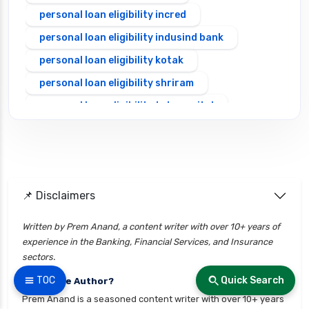
personal loan eligibility incred
personal loan eligibility indusind bank
personal loan eligibility kotak
personal loan eligibility shriram
personal loan eligibility tata capital
personal loan eligibility yes bank
personal loan for ca
personal loan for defence personnel
📌 Disclaimers
personal loan for doctors
personal loan for home renovation
Written by Prem Anand, a content writer with over 10+ years of
experience in the Banking, Financial Services, and Insurance
personal loan for it professionals
sectors.
personal loan for marriage
☰ TOC
Quick Search
Who is the Author?
personal loan for nri
Prem Anand is a seasoned content writer with over 10+ years