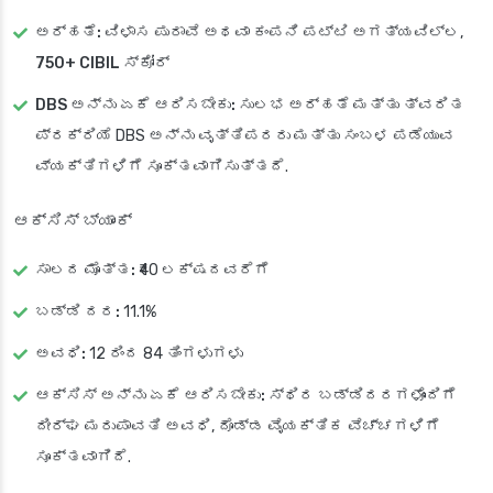
ಅರ್ಹತೆ:
ವಿಳಾಸ ಪುರಾವೆ ಅಥವಾ ಕಂಪನಿ ಪಟ್ಟಿ ಅಗತ್ಯವಿಲ್ಲ,
750+ CIBIL ಸ್ಕೋರ್
DBS ಅನ್ನು ಏಕೆ ಆರಿಸಬೇಕು:
ಸುಲಭ ಅರ್ಹತೆ ಮತ್ತು ತ್ವರಿತ
ಪ್ರಕ್ರಿಯೆ DBS ಅನ್ನು ವೃತ್ತಿಪರರು ಮತ್ತು ಸಂಬಳ ಪಡೆಯುವ
ವ್ಯಕ್ತಿಗಳಿಗೆ ಸೂಕ್ತವಾಗಿಸುತ್ತದೆ.
ಆಕ್ಸಿಸ್ ಬ್ಯಾಂಕ್
ಸಾಲದ ಮೊತ್ತ:
₹40 ಲಕ್ಷದವರೆಗೆ
ಬಡ್ಡಿ ದರ:
11.1%
ಅವಧಿ:
12 ರಿಂದ 84 ತಿಂಗಳುಗಳು
ಆಕ್ಸಿಸ್ ಅನ್ನು ಏಕೆ ಆರಿಸಬೇಕು:
ಸ್ಥಿರ ಬಡ್ಡಿದರಗಳೊಂದಿಗೆ
ದೀರ್ಘ ಮರುಪಾವತಿ ಅವಧಿ, ದೊಡ್ಡ ವೈಯಕ್ತಿಕ ವೆಚ್ಚಗಳಿಗೆ
ಸೂಕ್ತವಾಗಿದೆ.