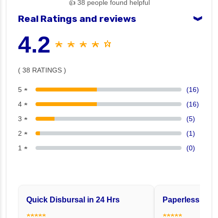
👍 38 people found helpful
Real Ratings and reviews
❯
4.2
★ ★ ★ ★ ☆
( 38 RATINGS )
5 ★
(16)
4 ★
(16)
3 ★
(5)
2 ★
(1)
1 ★
(0)
Quick Disbursal in 24 Hrs
Paperless and 
★★★★★
★★★★★