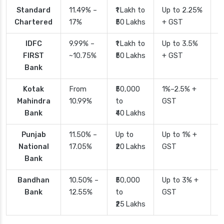
Standard
11.49% –
₹1 Lakh to
Up to 2.25%
4
Chartered
17%
₹50 Lakhs
+ GST
IDFC
9.99% –
₹1 Lakh to
Up to 3.5%
2
FIRST
~10.75%
₹50 Lakhs
+ GST
Bank
Kotak
From
₹50,000
1%–2.5% +
2
Mahindra
10.99%
to
GST
Bank
₹40 Lakhs
Punjab
11.50% –
Up to
Up to 1% +
2
National
17.05%
₹20 Lakhs
GST
Bank
Bandhan
10.50% –
₹50,000
Up to 3% +
4
Bank
12.55%
to
GST
₹25 Lakhs