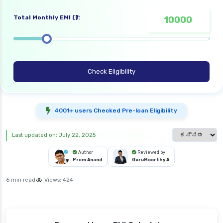
Total Monthly EMI (₹):
Check Eligibility
4001+ users Checked Pre-loan Eligibility
Select languag
Last updated on: July 22, 2025
Author
Reviewed by
Prem Anand
GuruMoorthy A
6 min read
Views:
424