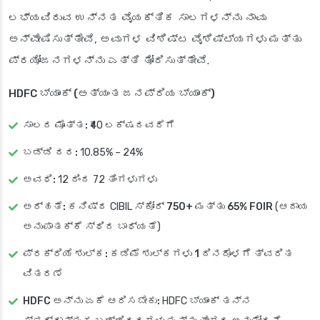
ಲಭ್ಯವಿರುವ ಉನ್ನತ ವೈಯಕ್ತಿಕ ಸಾಲಗಳನ್ನು ನಾವು
ಅನ್ವೇಷಿಸುತ್ತೇವೆ, ಅವುಗಳ ವಿಶಿಷ್ಟ ವೈಶಿಷ್ಟ್ಯಗಳು ಮತ್ತು
ಪ್ರಯೋಜನಗಳನ್ನು ಎತ್ತಿ ತೋರಿಸುತ್ತೇವೆ.
HDFC ಬ್ಯಾಂಕ್ (ಅತ್ಯಂತ ಜನಪ್ರಿಯ ಬ್ಯಾಂಕ್)
ಸಾಲದ ಮೊತ್ತ:
₹40 ಲಕ್ಷದವರೆಗೆ
ಬಡ್ಡಿ ದರ:
10.85% – 24%
ಅವಧಿ:
12 ರಿಂದ 72 ತಿಂಗಳುಗಳು
ಅರ್ಹತೆ:
ಕನಿಷ್ಠ CIBIL ಸ್ಕೋರ್
750+
ಮತ್ತು
65% FOIR
(ಆದಾಯ
ಅನುಪಾತಕ್ಕೆ ಸ್ಥಿರ ಬಾಧ್ಯತೆ)
ಪ್ರಕ್ರಿಯೆ ಶುಲ್ಕ:
ಕಡಿಮೆ ಶುಲ್ಕಗಳು
1 ದಿನದೊಳಗೆ ತ್ವರಿತ
ವಿತರಣೆ
HDFC ಅನ್ನು ಏಕೆ ಆರಿಸಬೇಕು:
HDFC ಬ್ಯಾಂಕ್ ತನ್ನ