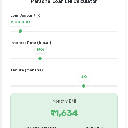
Personal Loan EMI Calculator
Loan Amount (₹)
5,00,000
Interest Rate (% p.a.)
14%
Tenure (months)
60
Monthly EMI
₹11,634