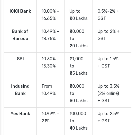
ICICI Bank
10.80% –
Up to
0.5%–2% +
2
16.65%
₹50 Lakhs
GST
Bank of
10.49% –
₹30,000
Up to 2% +
4
Baroda
18.75%
to
GST
₹20 Lakhs
SBI
10.30% –
₹10,000
Up to 1.5%
2
15.30%
to
+ GST
d
₹35 Lakhs
IndusInd
From
₹30,000
Up to 3.5%
2
Bank
10.49%
to
(2% online)
₹50 Lakhs
+ GST
Yes Bank
10.99% –
₹100,000
Up to 2.5%
2
21%
to
+ GST
₹40 Lakhs