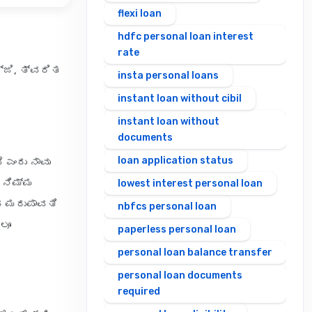
flexi loan
hdfc personal loan interest
rate
್ಜಿ, ತ್ವರಿತ
insta personal loans
instant loan without cibil
instant loan without
documents
loan application status
 ಎಂದು ನಾವು
 ನಿಮ್ಮ
lowest interest personal loan
ವ ಮರುಪಾವತಿ
nbfcs personal loan
ಲೂ
paperless personal loan
personal loan balance transfer
personal loan documents
required