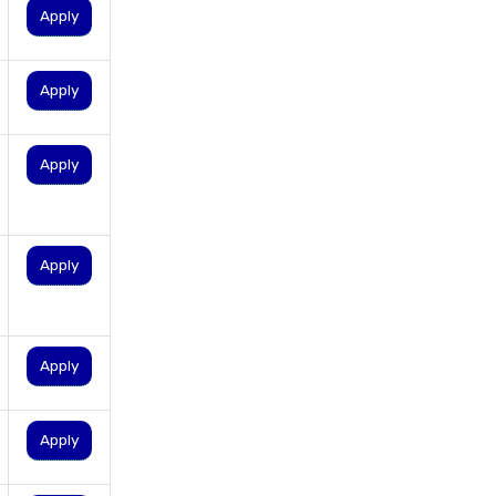
personal loan for nri
Apply
personal loan for pensioners
personal loan for salaried
Apply
individuals
personal loan for self
Apply
employed
personal loan for women
personal loan in 10 minutes
Apply
personal loan in andhra
pradesh
personal loan in bangalore
Apply
personal loan in chennai
personal loan in cochin
Apply
personal loan in coimbatore
personal loan in delhi