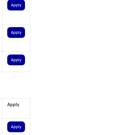
Apply
personal loan in hyderabad
personal loan in karnataka
personal loan in kerala
Apply
personal loan in lucknow
personal loan in madurai
personal loan in maharashtra
Apply
personal loan in mumbai
personal loan in tamilnadu
personal loan in telangana
personal loan in tirunelveli
Apply
personal loan in trichy
personal loan in uttar pradesh
Apply
personal loan interest rates