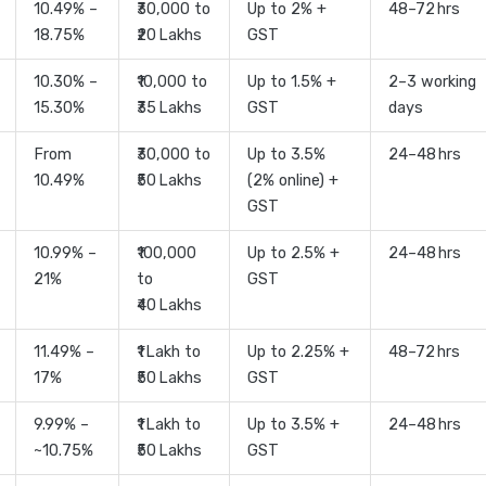
10.49% –
₹30,000 to
Up to 2% +
48–72 hrs
18.75%
₹20 Lakhs
GST
10.30% –
₹10,000 to
Up to 1.5% +
2–3 working
15.30%
₹35 Lakhs
GST
days
From
₹30,000 to
Up to 3.5%
24–48 hrs
10.49%
₹50 Lakhs
(2% online) +
GST
10.99% –
₹100,000
Up to 2.5% +
24–48 hrs
21%
to
GST
₹40 Lakhs
11.49% –
₹1 Lakh to
Up to 2.25% +
48–72 hrs
17%
₹50 Lakhs
GST
9.99% –
₹1 Lakh to
Up to 3.5% +
24–48 hrs
~10.75%
₹50 Lakhs
GST