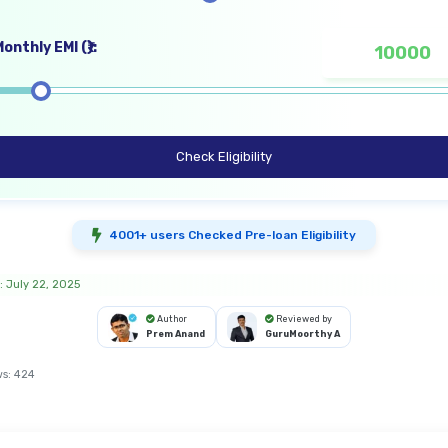
onthly EMI (₹):
Check Eligibility
4001+ users Checked Pre-loan Eligibility
: July 22, 2025
Author
Reviewed by
Prem Anand
GuruMoorthy A
ws:
424