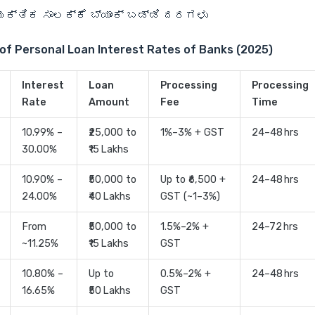
ಕ್ತಿಕ ಸಾಲಕ್ಕೆ ಬ್ಯಾಂಕ್ ಬಡ್ಡಿ ದರಗಳು
of Personal Loan Interest Rates of Banks (2025)
Interest
Loan
Processing
Processing
Rate
Amount
Fee
Time
10.99% –
₹25,000 to
1%–3% + GST
24–48 hrs
30.00%
₹15 Lakhs
10.90% –
₹50,000 to
Up to ₹6,500 +
24–48 hrs
24.00%
₹40 Lakhs
GST (~1–3%)
From
₹50,000 to
1.5%–2% +
24–72 hrs
~11.25%
₹15 Lakhs
GST
10.80% –
Up to
0.5%–2% +
24–48 hrs
16.65%
₹50 Lakhs
GST