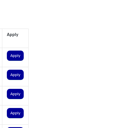
personal loan eligibility
shriram
personal loan eligibility tata
capital
Apply
personal loan eligibility yes
bank
personal loan for ca
Apply
personal loan for defence
personnel
Apply
personal loan for doctors
personal loan for home
Apply
renovation
personal loan for it
professionals
Apply
personal loan for marriage