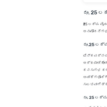
ರೂ. 25 ಲ
₹25 ಲಕ್ಷ ವೈಯ
ಅನುಮೋದನೆಗಳ
ರೂ.25 ಲಕ
ಫಿನ್‌ಕವರ್‌ನಲ
ಅರ್ಥಮಾಡಿಕೊಂ
ಕನಸುಗಳ ಕಡೆಗ
ಆಯ್ಕೆಗಳೊಂದಿಗ
ಸುಲಭವಾಗಿತ್ತು
ರೂ. 25 ಲಕ್