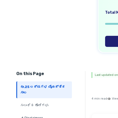
Total M
On this Page
Last updated on
ರೂ.25 ಲಕ್ಷಗಳ ವೈಯಕ್ತಿಕ
ಸಾಲ
4 min read
Vie
ಸಂಬಂಧಿತ ಕೊಂಡಿಗಳು
📌 Disclaimers