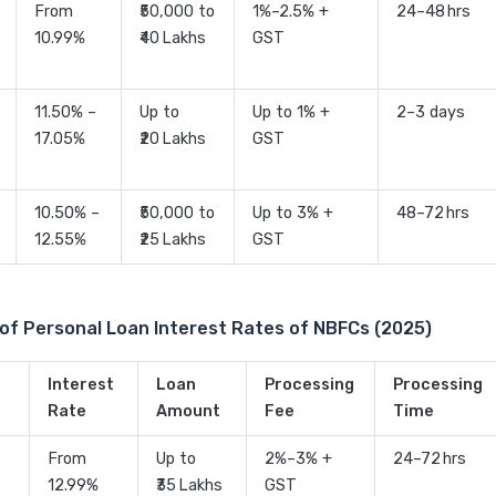
From
₹50,000 to
1%–2.5% +
24–48 hrs
10.99%
₹40 Lakhs
GST
11.50% –
Up to
Up to 1% +
2–3 days
17.05%
₹20 Lakhs
GST
10.50% –
₹50,000 to
Up to 3% +
48–72 hrs
12.55%
₹25 Lakhs
GST
of Personal Loan Interest Rates of NBFCs (2025)
Interest
Loan
Processing
Processing
Rate
Amount
Fee
Time
From
Up to
2%–3% +
24–72 hrs
12.99%
₹35 Lakhs
GST