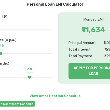
Personal Loan EMI Calculator
 (₹)
Monthly EMI
₹11,634
te (% p.a.)
Principal Amount
₹5,
14%
Total Interest
₹19
Total Payment
₹69
nths)
APPLY FOR PERSON
60
LOAN
d Repayment Schedule