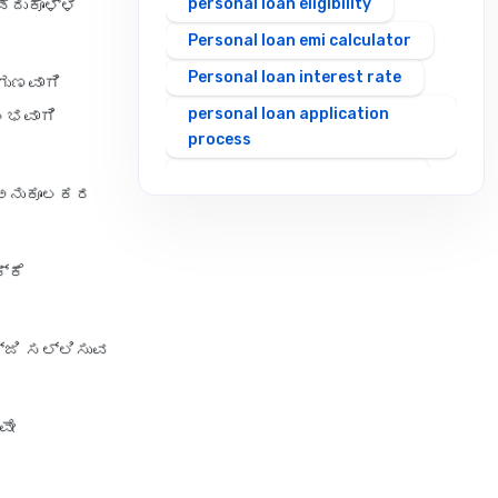
personal loan eligibility
ೆದುಕೊಳ್ಳಿ
Personal loan emi calculator
Personal loan interest rate
ುಗುಣವಾಗಿ
personal loan application
ುಲಭವಾಗಿ
process
personal loan eligibility axis
ು ಅನುಕೂಲಕರ
personal loan eligibility
cholamandalam finance
್ಕೆ
personal loan eligibility hdfc
personal loan eligibility icici
personal loan eligibility idfc
್ಜಿ ಸಲ್ಲಿಸುವ
personal loan eligibility incred
personal loan eligibility
ವೇ
indusind bank
personal loan eligibility kotak