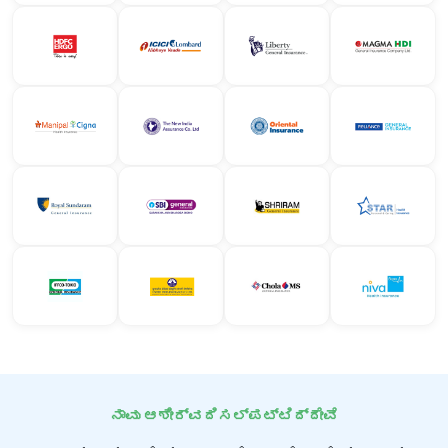
ನಾವು ಆಶೀರ್ವದಿಸಲ್ಪಟ್ಟಿದ್ದೇವೆ