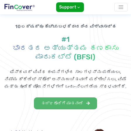
Support
10 ಲಕ್ಷಕ್ಕೂ ಹೆಚ್ಚು ಬಳಕೆದಾರರಿಂದ ವಿಶ್ವಾಸಾರ್ಹ
#1
ಭಾರತದ ಅತ್ಯುತ್ತಮ ಹಣಕಾಸು
ಮಾರುಕಟ್ಟೆ (BFSI)
ಫಿನ್‌ಕವರ್ ವಿವಿಧ ಕಂಪನಿಗಳಿಂದ ಸಾಲಗಳನ್ನು ಪಡೆಯಲು,
ನಿಮ್ಮ ಕ್ರೆಡಿಟ್ ಸ್ಕೋರ್ ಅನ್ನು ಉಚಿತವಾಗಿ ಪರಿಶೀಲಿಸಲು, ವಿಮೆ
ಮತ್ತು ಹೂಡಿಕೆ ಯೋಜನೆಗಳಿಗಾಗಿ ಒಂದು-ನಿಲುಗಡೆಯ ಸ್ಥಳವಾಗಿದೆ.
ತಜ್ಞರೊಂದಿಗೆ ಮಾತನಾಡಿ