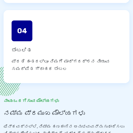
04
ಬೆಂಬಲಿತ
ಪ್ರತಿ ಹಂತದಲ್ಲೂ ನಿಮಗೆ ಮಾರ್ಗದರ್ಶನ ನೀಡುವ
ಸಮರ್ಪಿತ ಗ್ರಾಹಕ ಬೆಂಬಲ
ನಾವು ಒದಗಿಸುವ ಮೌಲ್ಯಗಳು
ನಮ್ಮ ಪ್ರಮುಖ ಮೌಲ್ಯಗಳು
ಫಿನ್‌ಕವರ್‌ನಲ್ಲಿ, ನಿಮ್ಮ ಹಣಕಾಸಿನ ಅನುಭವವನ್ನು ಸುಧಾರಿಸಲು