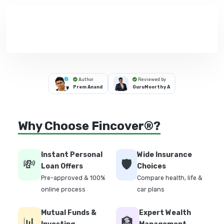
Author
Reviewed by
Prem Anand
GuruMoorthy A
Why Choose Fincover®?
Instant Personal
Wide Insurance
💸
🛡️
Loan Offers
Choices
Pre-approved & 100%
Compare health, life &
online process
car plans
Mutual Funds &
Expert Wealth
📊
🏦