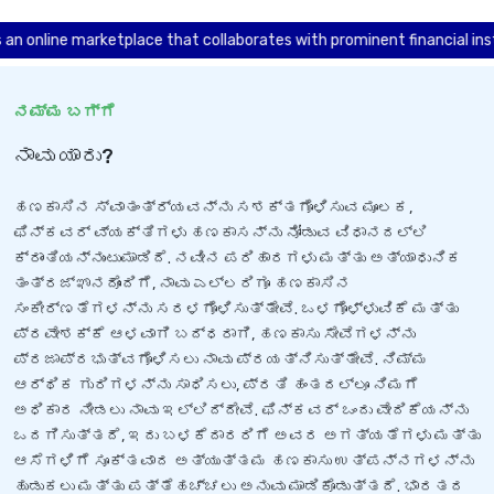
e marketplace that collaborates with prominent financial institutions
ನಮ್ಮ ಬಗ್ಗೆ
ನಾವು ಯಾರು?
ಹಣಕಾಸಿನ ಸ್ವಾತಂತ್ರ್ಯವನ್ನು ಸಶಕ್ತಗೊಳಿಸುವ ಮೂಲಕ,
ಫಿನ್‌ಕವರ್ ವ್ಯಕ್ತಿಗಳು ಹಣಕಾಸನ್ನು ನೋಡುವ ವಿಧಾನದಲ್ಲಿ
ಕ್ರಾಂತಿಯನ್ನುಂಟುಮಾಡಿದೆ. ನವೀನ ಪರಿಹಾರಗಳು ಮತ್ತು ಅತ್ಯಾಧುನಿಕ
ತಂತ್ರಜ್ಞಾನದೊಂದಿಗೆ, ನಾವು ಎಲ್ಲರಿಗೂ ಹಣಕಾಸಿನ
ಸಂಕೀರ್ಣತೆಗಳನ್ನು ಸರಳಗೊಳಿಸುತ್ತೇವೆ. ಒಳಗೊಳ್ಳುವಿಕೆ ಮತ್ತು
ಪ್ರವೇಶಕ್ಕೆ ಆಳವಾಗಿ ಬದ್ಧರಾಗಿ, ಹಣಕಾಸು ಸೇವೆಗಳನ್ನು
ಪ್ರಜಾಪ್ರಭುತ್ವಗೊಳಿಸಲು ನಾವು ಪ್ರಯತ್ನಿಸುತ್ತೇವೆ. ನಿಮ್ಮ
ಆರ್ಥಿಕ ಗುರಿಗಳನ್ನು ಸಾಧಿಸಲು, ಪ್ರತಿ ಹಂತದಲ್ಲೂ ನಿಮಗೆ
ಅಧಿಕಾರ ನೀಡಲು ನಾವು ಇಲ್ಲಿದ್ದೇವೆ. ಫಿನ್‌ಕವರ್ ಒಂದು ವೇದಿಕೆಯನ್ನು
ಒದಗಿಸುತ್ತದೆ, ಇದು ಬಳಕೆದಾರರಿಗೆ ಅವರ ಅಗತ್ಯತೆಗಳು ಮತ್ತು
ಆಸೆಗಳಿಗೆ ಸೂಕ್ತವಾದ ಅತ್ಯುತ್ತಮ ಹಣಕಾಸು ಉತ್ಪನ್ನಗಳನ್ನು
ಹುಡುಕಲು ಮತ್ತು ಪತ್ತೆಹಚ್ಚಲು ಅನುವು ಮಾಡಿಕೊಡುತ್ತದೆ. ಭಾರತದ