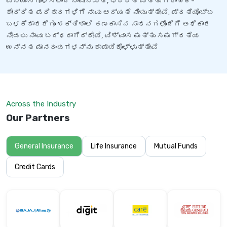
ವಿನ್ಯಾಸಗೊಳಿಸಲಾದ ನಾವೀನ್ಯತೆ, ಭದ್ರತೆ ಮತ್ತು ಗ್ರಾಹಕ-
ಕೇಂದ್ರಿತ ಪರಿಹಾರಗಳಿಗೆ ನಾವು ಆದ್ಯತೆ ನೀಡುತ್ತೇವೆ. ಪ್ರತಿಯೊಬ್ಬ
ಬಳಕೆದಾರರಿಗೂ ಶಕ್ತಿಶಾಲಿ ಹಣಕಾಸಿನ ಸಾಧನಗಳೊಂದಿಗೆ ಅಧಿಕಾರ
ನೀಡಲು ನಾವು ಬದ್ಧರಾಗಿದ್ದೇವೆ, ವಿಶ್ವಾಸ ಮತ್ತು ಸಮಗ್ರತೆಯ
ಉನ್ನತ ಮಾನದಂಡಗಳನ್ನು ಕಾಪಾಡಿಕೊಳ್ಳುತ್ತೇವೆ
Across the Industry
Our Partners
General Insurance
Life Insurance
Mutual Funds
Credit Cards