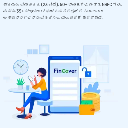
ಪ್ರಮುಖ ವಿಮಾದಾರರು (23 ವಿಮೆ), 50+ ಬ್ಯಾಂಕುಗಳು ಮತ್ತು NBFC ಗಳು,
ಮತ್ತು 35+ ಮ್ಯೂಚುಯಲ್ ಫಂಡ್ ಕಂಪನಿಗಳೊಂದಿಗೆ ನಾವು ಅವರ
ಉತ್ಪನ್ನಗಳನ್ನು ವಿತರಿಸಲು ಪಾಲುದಾರಿಕೆ ಹೊಂದಿದ್ದೇವೆ.