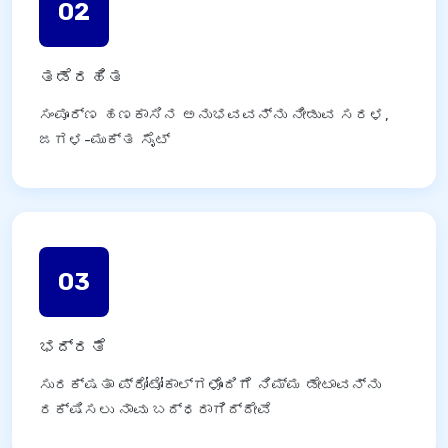
02
ತಡೆರಹಿತ
ಸಂಪೂರ್ಣ ಹಣಕಾಸಿನ ಅನುಭವವನ್ನು ನೀಡುವ ಸರಳ,
ಜಗಳ-ಮುಕ್ತ ಸೈಟ್
03
ಭದ್ರತೆ
ಸುರಕ್ಷತಾ ಪ್ರೋಟೋಕಾಲ್‌ಗಳೊಂದಿಗೆ ನಿಮ್ಮ ಡೇಟಾವನ್ನು
ರಕ್ಷಿಸಲು ನಾವು ಬದ್ಧರಾಗಿದ್ದೇವೆ