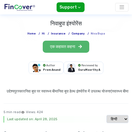
Support
निवाबुपा इंश्योरेंस
Home
/
Hi
/
Insurance
/
Company
/
Niva Bupa
एक कहावत कहना
Author
Reviewed by
Prem Anand
GuruMoorthy A
उद्देश्य
पुरस्कार
निवा बूपा पर स्वास्थ्य बीमा
निवा बूपा हेल्थ इंश्योरेंस में उपलब्ध योजनाएं
स्वास्थ्य बीमा 
5 min read
Views:
424
Select langu
Last updated on: April 28, 2025