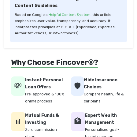
Content Guidelines
Based on Google's
Helpful Content System
, this article
emphasizes user value, transparency, and accuracy. It
incorporates principles of E-E-A-T (Experience, Expertise,
Authoritativeness, Trustworthiness).
Why Choose Fincover®?
Instant Personal
Wide Insurance
💸
🛡️
Loan Offers
Choices
Pre-approved & 100%
Compare health, life &
online process
car plans
Mutual Funds &
Expert Wealth
📊
🏦
Investing
Management
Zero commission
Personalised goal-
plans
based planning