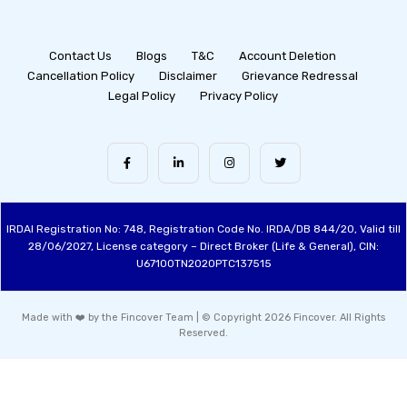
Contact Us
Blogs
T&C
Account Deletion
Cancellation Policy
Disclaimer
Grievance Redressal
Legal Policy
Privacy Policy
IRDAI Registration No: 748, Registration Code No. IRDA/DB 844/20, Valid till
28/06/2027, License category – Direct Broker (Life & General), CIN:
U67100TN2020PTC137515
Made with ❤️ by the Fincover Team | © Copyright 2026 Fincover. All Rights
Reserved.