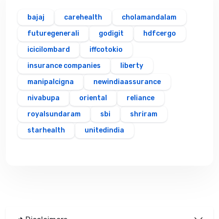
bajaj
carehealth
cholamandalam
futuregenerali
godigit
hdfcergo
icicilombard
iffcotokio
insurance companies
liberty
manipalcigna
newindiaassurance
nivabupa
oriental
reliance
royalsundaram
sbi
shriram
starhealth
unitedindia