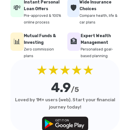
Instant Personal
Wide Insurance
💸
🛡️
Loan Offers
Choices
Pre-approved & 100%
Compare health, life &
online process
car plans
Mutual Funds &
Expert Wealth
📊
🏦
Investing
Management
Zero commission
Personalised goal-
plans
based planning
★★★★★
4.9
/5
Loved by 1M+ users (web). Start your financial
journey today!